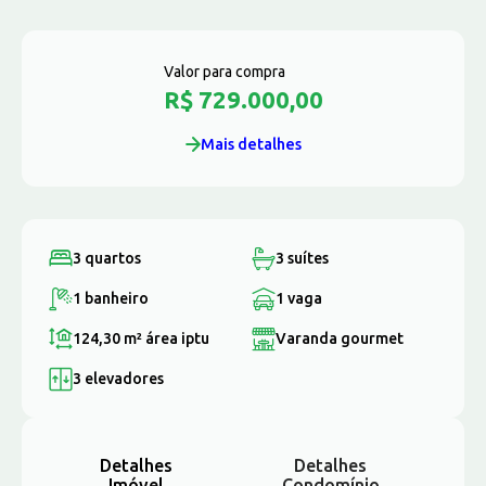
Valor para compra
R$ 729.000,00
Mais detalhes
3 quartos
3 suítes
1 banheiro
1 vaga
124,30 m²
área iptu
Varanda gourmet
3 elevadores
Detalhes
Detalhes
Imóvel
Condomínio