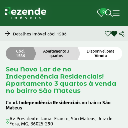
0
0
Detalhes imóvel cód. 1586
Cód.
Apartamento 3
Disponível para
1586
quartos
Venda
Seu Novo Lar de no
Independência Residenciais!
Apartamento 3 quartos à venda
no bairro São Mateus
Cond.
Independência Residenciais
no bairro
São
Mateus
Av. Presidente Itamar Franco, São Mateus, Juiz de
Fora, MG, 36025-290