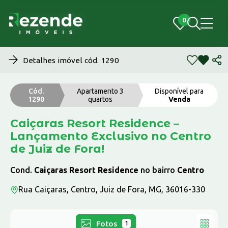
0
0
Detalhes imóvel cód. 1290
Cód.
Apartamento 3
Disponível para
1290
quartos
Venda
Caiçaras Resort Residence –
Lançamento Exclusivo no Centro
de Juiz de Fora!
Cond.
Caiçaras Resort Residence
no bairro
Centro
Rua Caiçaras, Centro, Juiz de Fora, MG, 36016-330
Fotos
1