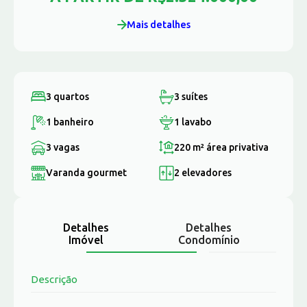
Mais detalhes
3 quartos
3 suítes
1 banheiro
1 lavabo
3 vagas
220 m²
área privativa
Varanda gourmet
2 elevadores
Detalhes
Detalhes
Imóvel
Condomínio
Descrição