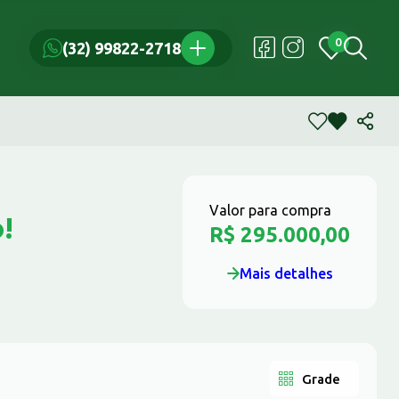
0
0
(32) 99822-2718
(32) 99822-2718
Valor para compra
!
R$ 295.000,00
Mais detalhes
Grade