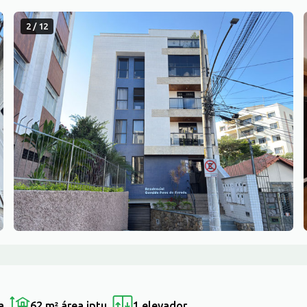
2 / 12
a
62 m²
área iptu
1 elevador