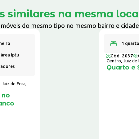
s similares na mesma loca
Imóveis do mesmo tipo no mesmo bairro e cidade
heiro
1 quart
²
área iptu
Cód. 2037
Centro,
Juiz de
Quarto e 
vadores
,
Juiz de Fora,
 no
anco