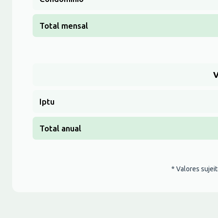
Total mensal
V
Iptu
Total anual
* Valores sujei