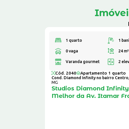
Imóvei
1 quarto
1 ban
0 vaga
24 m
Varanda gourmet
2 ele
Cód. 2040
Apartamento 1 quarto
Cond. Diamond Infinity no bairro Centro
MG
Studios Diamond Infinity
Melhor da Av. Itamar Fr