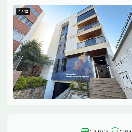
1 / 12
1 quarto
1 vag