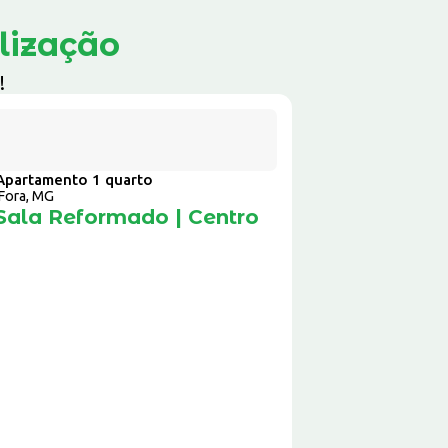
lização
!
o
Apartamento 1 quarto
 Fora, MG
Sala Reformado | Centro