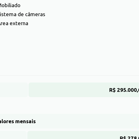
obiliado
istema de câmeras
rea externa
R$ 295.000,
alores mensais
R$ 278,