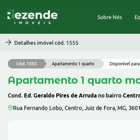
Sobre Nós
Sobre Nós
Eq
Eq
Detalhes imóvel cód. 1555
Cód. 1555
Apartamento 1 quarto
Disponível par
Apartamento 1 quarto mo
Cond.
Ed. Geraldo Pires de Arruda
no bairro
Centr
Rua Fernando Lobo, Centro, Juiz de Fora, MG, 360